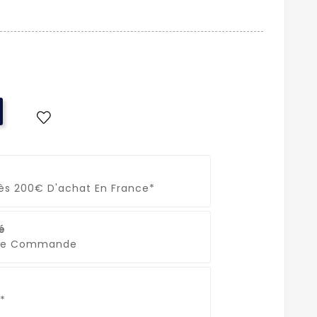
Dès 200€ D'achat En France*
é
que Commande
*