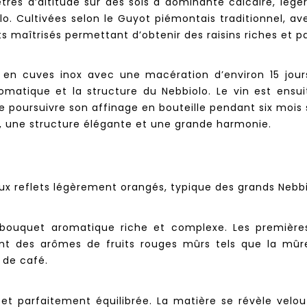
res d’altitude sur des sols à dominante calcaire, légè
lo. Cultivées selon le Guyot piémontais traditionnel, a
s maîtrisés permettant d’obtenir des raisins riches et p
le en cuves inox avec une macération d’environ 15 jou
omatique et la structure du Nebbiolo. Le vin est ens
e poursuivre son affinage en bouteille pendant six mois
, une structure élégante et une grande harmonie.
ux reflets légèrement orangés, typique des grands Nebbio
 bouquet aromatique riche et complexe. Les premières 
sent des arômes de fruits rouges mûrs tels que la m
 de café.
et parfaitement équilibrée. La matière se révèle vel