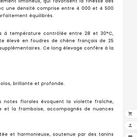
rement limoneux, qui favorisent la finesse des
vec une densité comprise entre 4 000 et 4 500
arfaitement équilibrés.
rs à température contrôlée entre 28 et 30°C,
uite élevé en foudres de chêne français de 25
 supplémentaires. Ce long élevage confère à la
los, brillante et profonde.
notes florales évoquent la violette fraîche,
ûre et la framboise, accompagnés de nuances


outée et harmonieuse, soutenue par des tanins