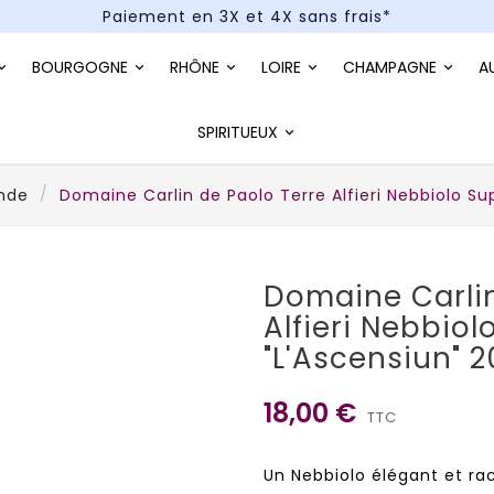
Paiement en 3X et 4X sans frais*
Un kit cocktail à gagner : tentez votre chance !
BOURGOGNE
RHÔNE
LOIRE
CHAMPAGNE
A
Paiement en 3X et 4X sans frais*
SPIRITUEUX
nde
Domaine Carlin de Paolo Terre Alfieri Nebbiolo Su
Domaine Carlin
Alfieri Nebbiol
"L'Ascensiun" 
18,00 €
TTC
Un Nebbiolo élégant et rac