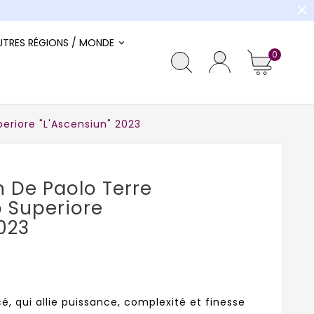
close
UTRES RÉGIONS / MONDE
0
periore "L'Ascensiun" 2023
 De Paolo Terre
o Superiore
2023
é, qui allie puissance, complexité et finesse