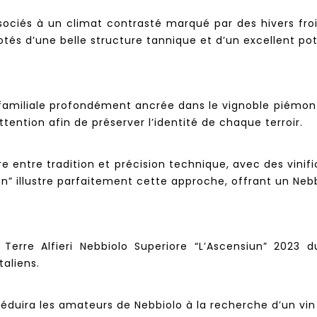
sociés à un climat contrasté marqué par des hivers fro
otés d’une belle structure tannique et d’un excellent pot
amiliale profondément ancrée dans le vignoble piémontai
ention afin de préserver l’identité de chaque terroir.
ibre entre tradition et précision technique, avec des vini
” illustre parfaitement cette approche, offrant un Nebb
 Terre Alfieri Nebbiolo Superiore “L’Ascensiun” 2023
aliens.
l séduira les amateurs de Nebbiolo à la recherche d’un vi