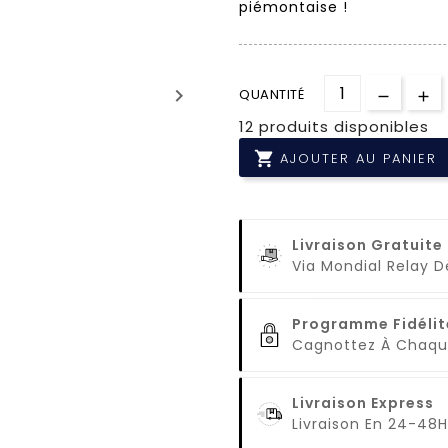
piémontaise !
keyboard_arrow_right
QUANTITÉ
12 produits disponibles

AJOUTER AU PANIER
Livraison Gratuite
Via Mondial Relay 
Programme Fidélit
Cagnottez À Cha
Livraison Express
Livraison En 24-48H