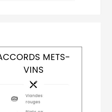
ACCORDS METS-
VINS
Viandes
rouges
Plats en