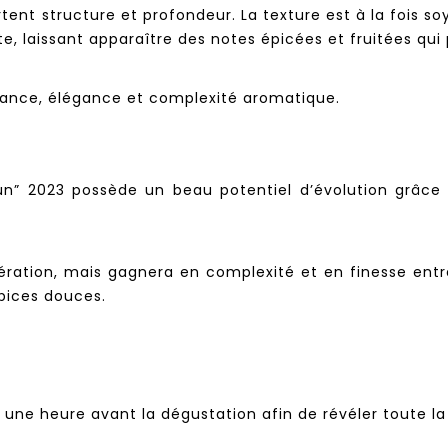
ent structure et profondeur. La texture est à la fois so
nte, laissant apparaître des notes épicées et fruitées q
issance, élégance et complexité aromatique.
siun” 2023 possède un beau potentiel d’évolution grâce 
 aération, mais gagnera en complexité et en finesse ent
épices douces.
n une heure avant la dégustation afin de révéler toute l