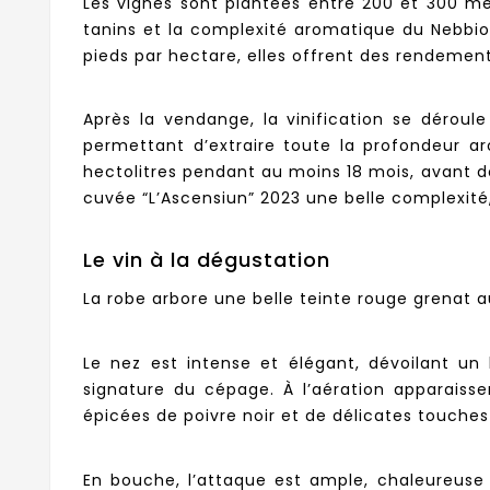
Les vignes sont plantées entre 200 et 300 mèt
tanins et la complexité aromatique du Nebbio
pieds par hectare, elles offrent des rendement
Après la vendange, la vinification se dérou
permettant d’extraire toute la profondeur ar
hectolitres pendant au moins 18 mois, avant d
cuvée “L’Ascensiun” 2023 une belle complexité
Le vin à la dégustation
La robe arbore une belle teinte rouge grenat a
Le nez est intense et élégant, dévoilant un
signature du cépage. À l’aération apparais
épicées de poivre noir et de délicates touches
En bouche, l’attaque est ample, chaleureuse 