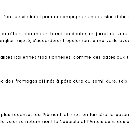
en font un vin idéal pour accompagner une cuisine riche
s ou rôties, comme un bœuf en daube, un jarret de veau 
 sanglier mijoté, s’accorderont également à merveille ave
lités italiennes traditionnelles, comme des pâtes aux tr
ec des fromages affinés à pâte dure ou semi-dure, tels 
s plus récentes du Piémont et met en lumière le potent
lle valorise notamment le Nebbiolo et l’Arneis dans des 