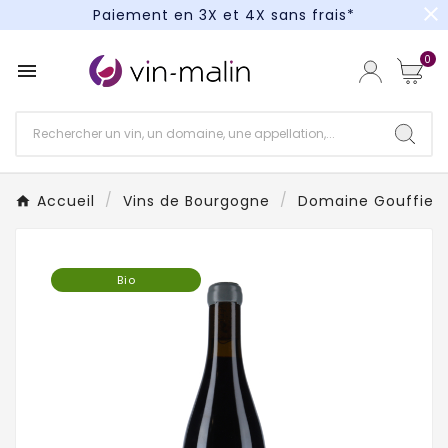
close
Paiement en 3X et 4X sans frais*
Un kit cocktail à gagner : tentez votre chance !
0

Paiement en 3X et 4X sans frais*
Accueil
Vins de Bourgogne
Domaine Gouffier
Bio