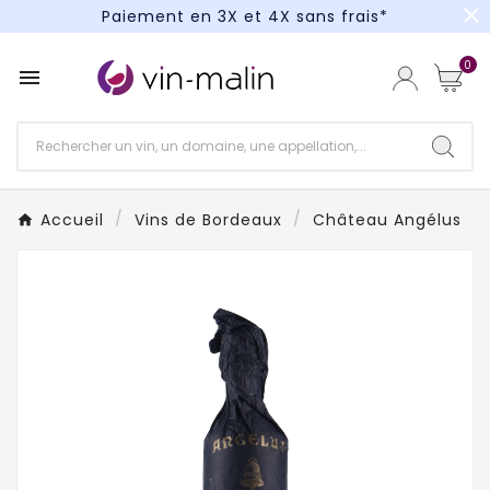
close
Paiement en 3X et 4X sans frais*
Un kit cocktail à gagner : tentez votre chance !
0

Paiement en 3X et 4X sans frais*
Accueil
Vins de Bordeaux
Château Angélus