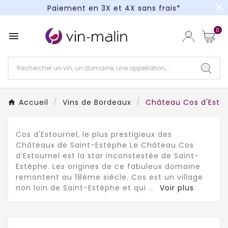
close
Paiement en 3X et 4X sans frais*
Un kit cocktail à gagner : tentez votre chance !
0

Paiement en 3X et 4X sans frais*
Accueil
Vins de Bordeaux
Château Cos d'Estou
Cos d'Estournel, le plus prestigieux des
Châteaux de Saint-Estèphe Le Château Cos
d’Estournel est la star inconstestée de Saint-
Estèphe. Les origines de ce fabuleux domaine
remontent au 18ème siècle. Cos est un village
non loin de Saint-Estèphe et qui
...
Voir plus