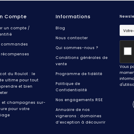
n Compte
Informations
Newsle
er un compte /
Blog
entifié
Nous contacter
 commandes
Qui sommes-nous ?
 récompenses
Conditions générales de
vente
Vous po
moment.
cot du Roulot : le
Programme de fidélité
informa
de ultime pour tout
Politique de
d'utilis
prendre et bien
Confidentialité
eter
Nos engagements RSE
s et champagnes sur-
ure pour votre
Annuaire de nos
iage
vignerons : domaines
d’exception à découvrir