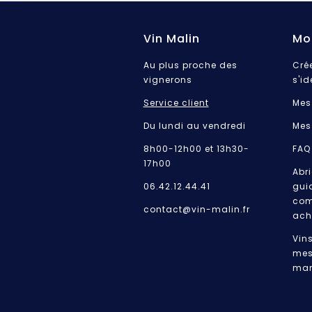
Vin Malin
Mo
Au plus proche des
Cré
vignerons
s'id
Service client
Mes
Du lundi au vendredi
Mes
8h00-12h00 et 13h30-
FAQ
17h00
Abri
06.42.12.44.41
gui
com
contact@vin-malin.fr
ach
Vin
mes
mar