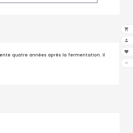



nte quatre années après la fermentation. Il
