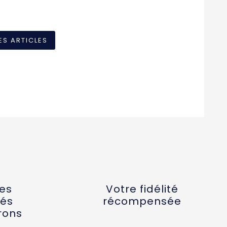
ES ARTICLES
tes
Votre fidélité
és
récompensée
rons