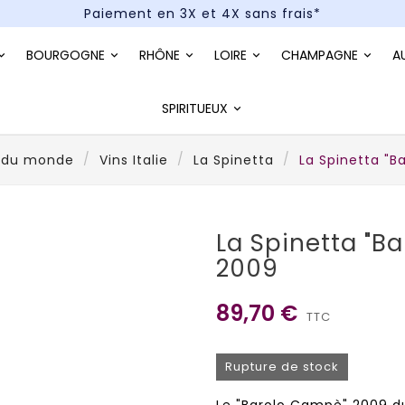
Paiement en 3X et 4X sans frais*
Un kit cocktail à gagner : tentez votre chance !
BOURGOGNE
RHÔNE
LOIRE
CHAMPAGNE
A
Paiement en 3X et 4X sans frais*
SPIRITUEUX
 du monde
Vins Italie
La Spinetta
La Spinetta "
La Spinetta "B
2009
89,70 €
TTC
Rupture de stock
Le "Barolo Campè" 2009 du