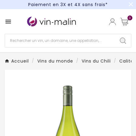
close
Paiement en 3X et 4X sans frais*
Un kit cocktail à gagner : tentez votre chance !
0

Paiement en 3X et 4X sans frais*
Accueil
Vins du monde
Vins du Chili
Caliter