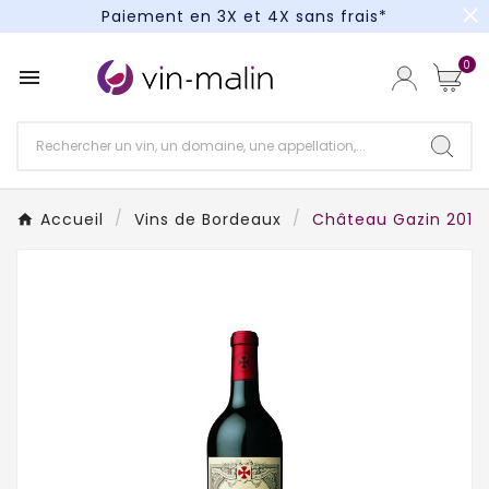
close
Paiement en 3X et 4X sans frais*
Un kit cocktail à gagner : tentez votre chance !
0

Paiement en 3X et 4X sans frais*
Accueil
Vins de Bordeaux
Château Gazin 2018