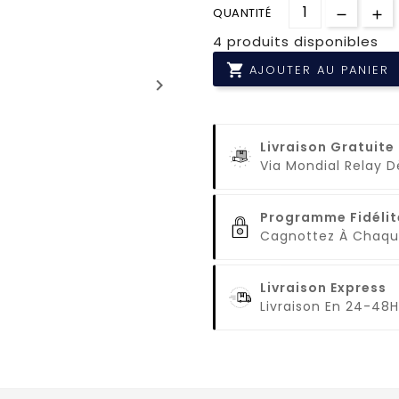
QUANTITÉ
4 produits disponibles

AJOUTER AU PANIER
keyboard_arrow_right
Livraison Gratuite
Via Mondial Relay 
Programme Fidélit
Cagnottez À Cha
Livraison Express
Livraison En 24-48H