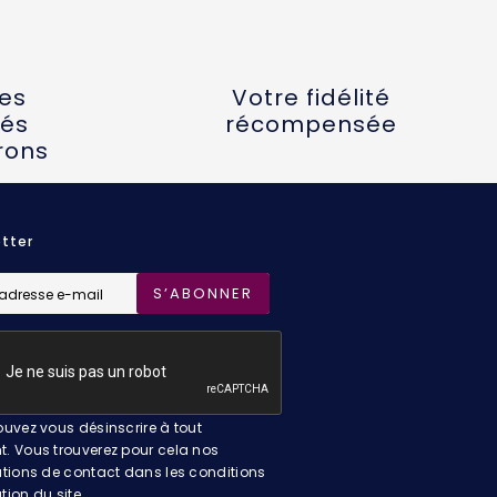
tes
Votre fidélité
és
récompensée
rons
tter
S’ABONNER
uvez vous désinscrire à tout
 Vous trouverez pour cela nos
tions de contact dans les conditions
ation du site.