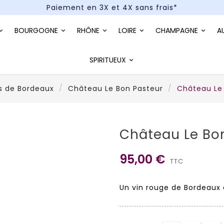
Paiement en 3X et 4X sans frais*
Un kit cocktail à gagner : tentez votre chance !
BOURGOGNE
RHÔNE
LOIRE
CHAMPAGNE
A
Paiement en 3X et 4X sans frais*
SPIRITUEUX
s de Bordeaux
Château Le Bon Pasteur
Château Le 
Château Le Bon
95,00 €
TTC
Un vin rouge de Bordeaux