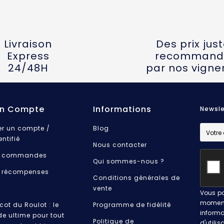
Livraison
Des prix jus
Express
recommand
24/48H
par nos vigne
n Compte
Informations
Newsle
er un compte /
Blog
entifié
Nous contacter
 commandes
Qui sommes-nous ?
 récompenses
Conditions générales de
vente
Vous po
moment.
cot du Roulot : le
Programme de fidélité
informa
de ultime pour tout
Politique de
d'utilis