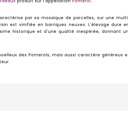
ordeaux
produit sur l'appellation
Pomerol
.
ractérise par sa mosaïque de parcelles, sur une multi
aisin est vinifiée en barriques neuves. L'élevage dure 
sime historique et d'une qualité inespérée, donnant un 
moelleux des Pomerols, mais aussi caractère généreux et
teur.