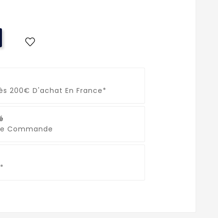
Dès 200€ D'achat En France*
é
que Commande
*