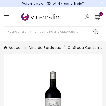
close
Paiement en 3X et 4X sans frais*
Un kit cocktail à gagner : tentez votre chance !
0

Paiement en 3X et 4X sans frais*
Accueil
Vins de Bordeaux
Château Cantemerl