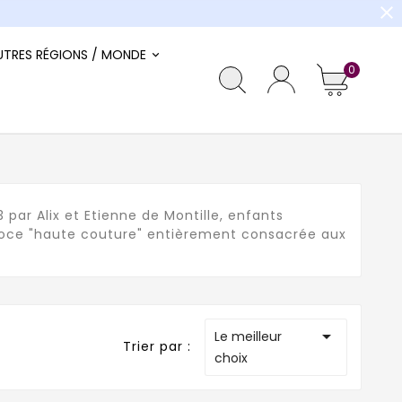
close
UTRES RÉGIONS / MONDE
0
par Alix et Etienne de Montille, enfants
égoce "haute couture" entièrement consacrée aux

Le meilleur
Trier par :
choix