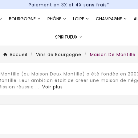
Paiement en 3X et 4X sans frais*
Un kit cocktail à gagner : tentez votre chance !
BOURGOGNE
RHÔNE
LOIRE
CHAMPAGNE
A
Paiement en 3X et 4X sans frais*
SPIRITUEUX
Accueil
Vins de Bourgogne
Maison De Montille
Montille (ou Maison Deux Montille) a été fondée en 2003 
Montille. Leur ambition était de créer une maison de n
Mission réussie
...
Voir plus