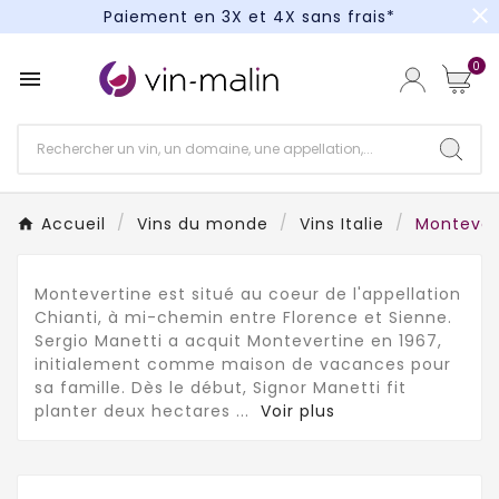
close
Paiement en 3X et 4X sans frais*
Un kit cocktail à gagner : tentez votre chance !
0

Paiement en 3X et 4X sans frais*
Accueil
Vins du monde
Vins Italie
Montever
Montevertine est situé au coeur de l'appellation
Chianti, à mi-chemin entre Florence et Sienne.
Sergio Manetti a acquit Montevertine en 1967,
initialement comme maison de vacances pour
sa famille. Dès le début, Signor Manetti fit
planter deux hectares
...
Voir plus