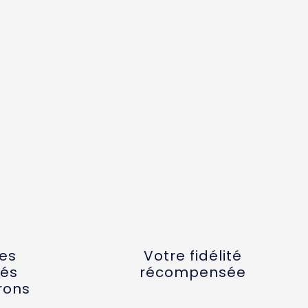
tes
Votre fidélité
és
récompensée
rons