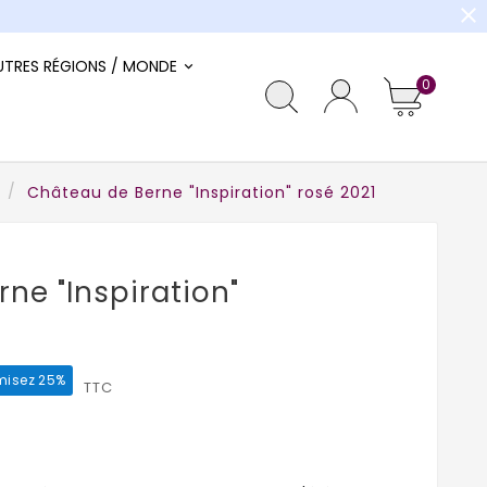
close
UTRES RÉGIONS / MONDE
0
Château de Berne "Inspiration" rosé 2021
ne "Inspiration"
isez 25%
TTC