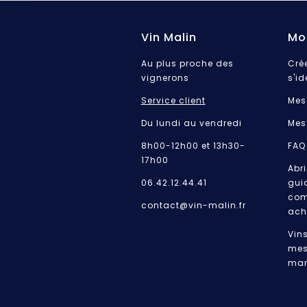
Vin Malin
Mo
Au plus proche des
Cré
vignerons
s'id
Service client
Mes
Du lundi au vendredi
Mes
8h00-12h00 et 13h30-
FAQ
17h00
Abri
06.42.12.44.41
gui
com
contact@vin-malin.fr
ach
Vin
mes
mar