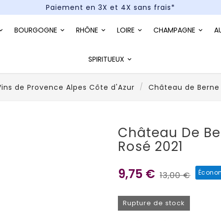
Paiement en 3X et 4X sans frais*
Un kit cocktail à gagner : tentez votre chance !
BOURGOGNE
RHÔNE
LOIRE
CHAMPAGNE
A
Paiement en 3X et 4X sans frais*
SPIRITUEUX
Vins de Provence Alpes Côte d'Azur
Château de Berne
Château De Ber
Rosé 2021
9,75 €
Économ
13,00 €
Rupture de stock