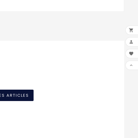




ES ARTICLES