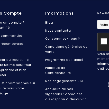
n Compte
Informations
Newsle
er un compte /
Blog
entifié
Nous contacter
 commandes
Qui sommes-nous ?
 récompenses
Conditions générales de
vente
Vous po
moment.
cot du Roulot : le
Programme de fidélité
informa
de ultime pour tout
Politique de
d'utilis
prendre et bien
Confidentialité
eter
Nos engagements RSE
s et champagnes sur-
ure pour votre
Annuaire de nos
iage
vignerons : domaines
d’exception à découvrir