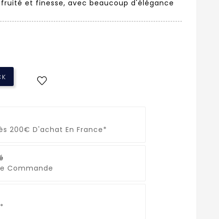
e fruité et finesse, avec beaucoup d'élégance
CK
Dès 200€ D'achat En France*
é
que Commande
*