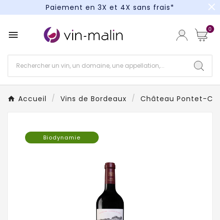
close
Paiement en 3X et 4X sans frais*
Un kit cocktail à gagner : tentez votre chance !
0

Paiement en 3X et 4X sans frais*
Accueil
Vins de Bordeaux
Château Pontet-Ca
Biodynamie