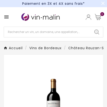
close
Paiement en 3X et 4X sans frais*
Un kit cocktail à gagner : tentez votre chance !
0

Paiement en 3X et 4X sans frais*
Accueil
Vins de Bordeaux
Château Rauzan-Sé