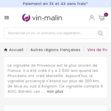
close
Paiement en 3X et 4X sans frais*
Un kit cocktail à gagner : tentez votre chance !
0

Paiement en 3X et 4X sans frais*
Accueil
Autres régions françaises
Vins de Pro
Le vignoble de Provence est le plus ancien de
France. Il a été créé il y a 2 600 ans quand les
Phocéens ont créé Marseille. Aujourd'hui, le
vignoble provençal s'étend sur plus de 200 km,
de Nice au sud d'Avignon. Ce vignoble compte 9
AOC: Bandol, Les
...
Voir plus