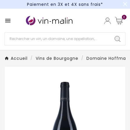
close
Paiement en 3X et 4X sans frais*
Un kit cocktail à gagner : tentez votre chance !
0

Paiement en 3X et 4X sans frais*
Accueil
Vins de Bourgogne
Domaine Hoffman 