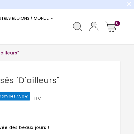
close
UTRES RÉGIONS / MONDE
0
ailleurs"
sés "d'ailleurs"
nomisez 7,50 €
TTC
ivée des beaux jours !