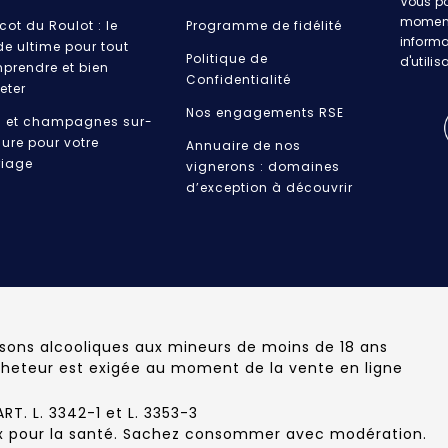
Vous po
moment.
cot du Roulot : le
Programme de fidélité
informa
de ultime pour tout
Politique de
d'utilis
prendre et bien
Confidentialité
eter
Nos engagements RSE
s et champagnes sur-
ure pour votre
Annuaire de nos
iage
vignerons : domaines
d’exception à découvrir
ssons alcooliques aux mineurs de moins de 18 ans
cheteur est exigée au moment de la vente en ligne
T. L. 3342-1 et L. 3353-3
ux pour la santé. Sachez consommer avec modération.