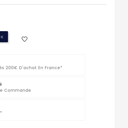
CK
Dès 200€ D'achat En France*
é
que Commande
*