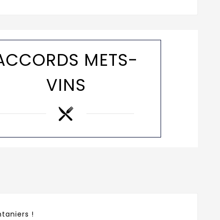
ACCORDS METS-
VINS
ntaniers !