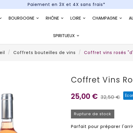
Paiement en 3X et 4X sans frais*
Un kit cocktail à gagner : tentez votre chance !
BOURGOGNE
RHÔNE
LOIRE
CHAMPAGNE
A
Paiement en 3X et 4X sans frais*
SPIRITUEUX
il
Coffrets bouteilles de vins
Coffret vins rosés "d'
Coffret Vins Ro
25,00 €
Éco
32,50 €
Rupture de stock
Parfait pour préparer l'arr