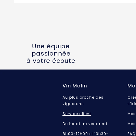
Une équipe
passionnée
à votre écoute
Vin Malin
Mo
Au plus proche des
Cré
vignerons
s'id
Service client
Mes
Du lundi au vendredi
Mes
8h00-12h00 et 13h30-
FAQ