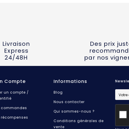
Livraison
Des prix jus
Express
recommand
24/48H
par nos vigne
n Compte
Informations
Newsle
er un compte /
Blog
entifié
Nous contacter
 commandes
Qui sommes-nous ?
 récompenses
Conditions générales de
vente