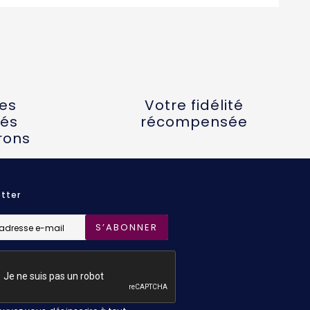
tes
Votre fidélité
és
récompensée
rons
tter
S’ABONNER