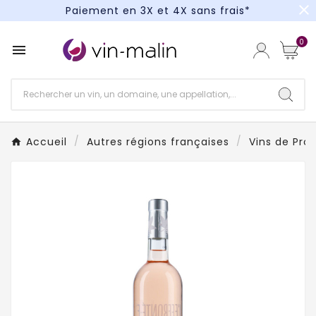
close
Paiement en 3X et 4X sans frais*
Un kit cocktail à gagner : tentez votre chance !
0

Paiement en 3X et 4X sans frais*
Accueil
Autres régions françaises
Vins de Pro