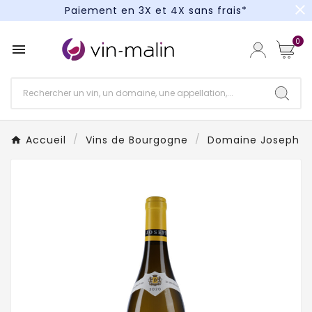
close
Paiement en 3X et 4X sans frais*
Un kit cocktail à gagner : tentez votre chance !
0

Paiement en 3X et 4X sans frais*
Accueil
Vins de Bourgogne
Domaine Joseph D