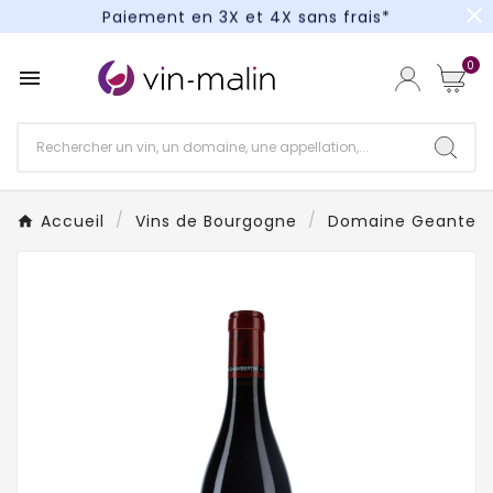
close
Paiement en 3X et 4X sans frais*
Un kit cocktail à gagner : tentez votre chance !
0

Paiement en 3X et 4X sans frais*
Accueil
Vins de Bourgogne
Domaine Geantet-