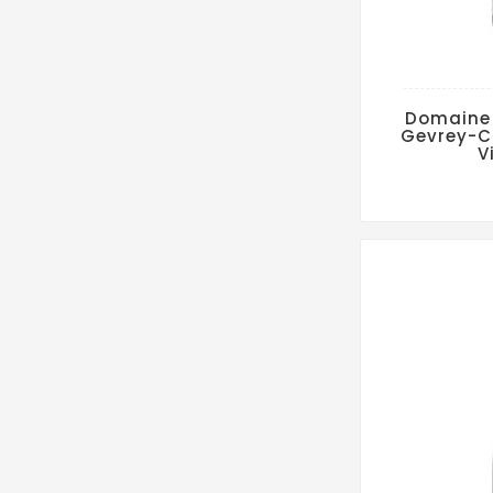
Domaine
Gevrey-Ch
V