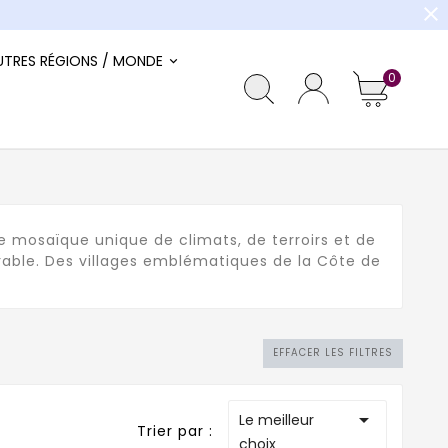
close
UTRES RÉGIONS / MONDE
0
ne mosaïque unique de climats, de terroirs et de
rable. Des villages emblématiques de la Côte de
EFFACER LES FILTRES

Le meilleur
Trier par :
choix