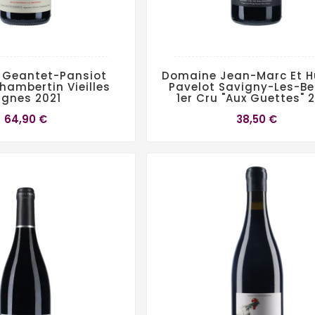
 Geantet-Pansiot
Domaine Jean-Marc Et 
ambertin Vieilles
Pavelot Savigny-Les-B
ignes 2021
1er Cru "Aux Guettes" 
64,90 €
38,50 €