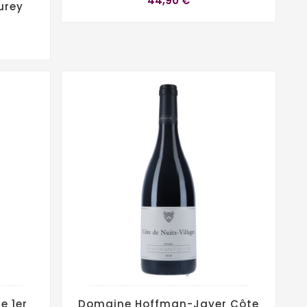
44,90 €
urey
e 1er
Domaine Hoffman-Jayer Côte