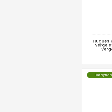
Hugues 
Vergele
Verg
Biodyna