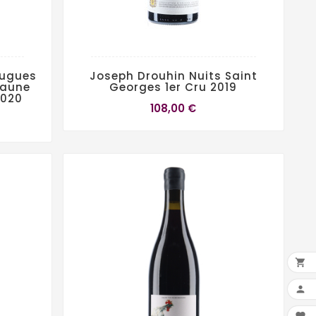
Hugues
Joseph Drouhin Nuits Saint
eaune
Georges 1er Cru 2019
2020
108,00 €

