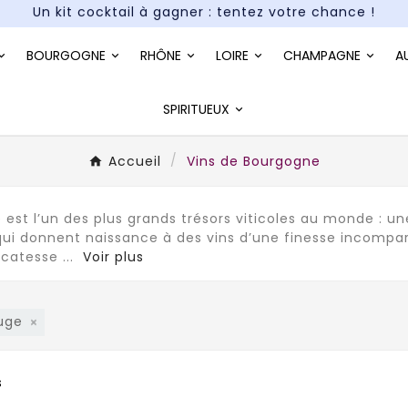
Paiement en 3X et 4X sans frais*
Un kit cocktail à gagner : tentez votre chance !
BOURGOGNE
RHÔNE
LOIRE
CHAMPAGNE
A
Paiement en 3X et 4X sans frais*
SPIRITUEUX
Accueil
Vins de Bourgogne
est l’un des plus grands trésors viticoles au monde : u
 qui donnent naissance à des vins d’une finesse incompa
licatesse
...
Voir plus
ouge
s