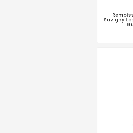
Remoiss
Savigny Le
Gu