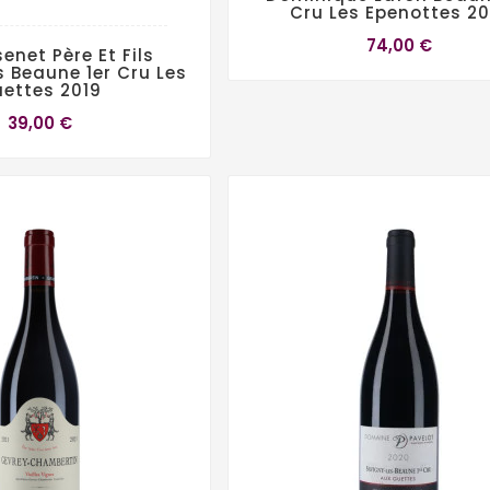
Cru Les Epenottes 20
74,00 €
enet Père Et Fils
s Beaune 1er Cru Les
ettes 2019
39,00 €