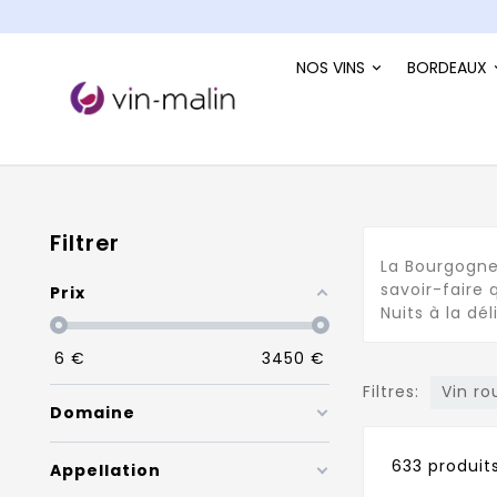
NOS VINS
BORDEAUX
Filtrer
La Bourgogne 
savoir-faire
Prix
Nuits à la dé
6
€
3450
€
Filtres:
Vin r
Domaine
633 produit
Appellation