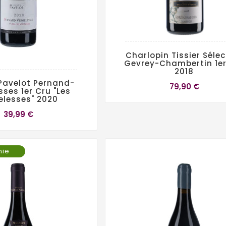
Charlopin Tissier Sélec
Gevrey-Chambertin 1er
2018
Pavelot Pernand-
79,90 €
sses 1er Cru "Les
elesses" 2020
39,99 €
mie