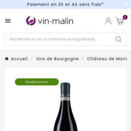
close
Paiement en 3X et 4X sans frais*
Un kit cocktail à gagner : tentez votre chance !
0

Paiement en 3X et 4X sans frais*
Accueil
Vins de Bourgogne
Château de Monthe
Biodynamie