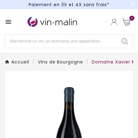
close
Paiement en 3X et 4X sans frais*
Un kit cocktail à gagner : tentez votre chance !
0

Paiement en 3X et 4X sans frais*
Accueil
Vins de Bourgogne
Domaine Xavier Mo