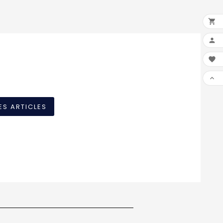




ES ARTICLES