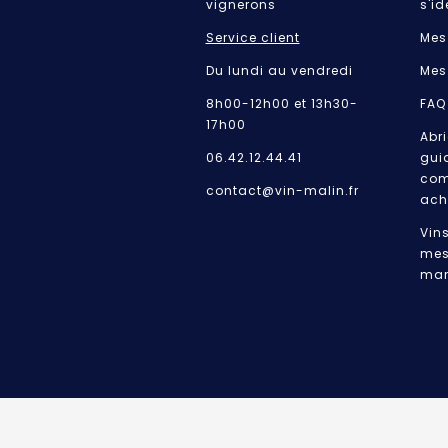
vignerons
s'id
Service client
Mes
Du lundi au vendredi
Mes
8h00-12h00 et 13h30-
FAQ
17h00
Abri
06.42.12.44.41
gui
com
contact@vin-malin.fr
ach
Vin
mes
mar