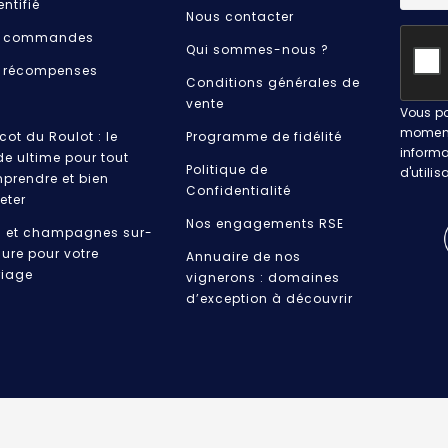
entifié
Nous contacter
 commandes
Qui sommes-nous ?
 récompenses
Conditions générales de
vente
Vous po
moment.
cot du Roulot : le
Programme de fidélité
informa
de ultime pour tout
Politique de
d'utilis
prendre et bien
Confidentialité
eter
Nos engagements RSE
s et champagnes sur-
ure pour votre
Annuaire de nos
iage
vignerons : domaines
d’exception à découvrir