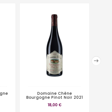

ogne
Domaine Chêne
D
Bourgogne Pinot Noir 2021
C
18,00 €