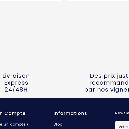
Livraison
Des prix jus
Express
recommand
24/48H
par nos vigne
n Compte
Informations
Newsle
er un compte /
Blog