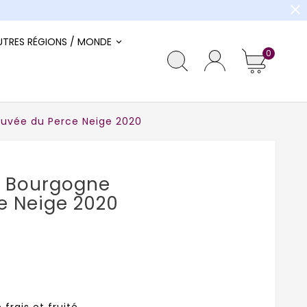
close
UTRES RÉGIONS / MONDE
0
uvée du Perce Neige 2020
t Bourgogne
e Neige 2020
frais et fruité