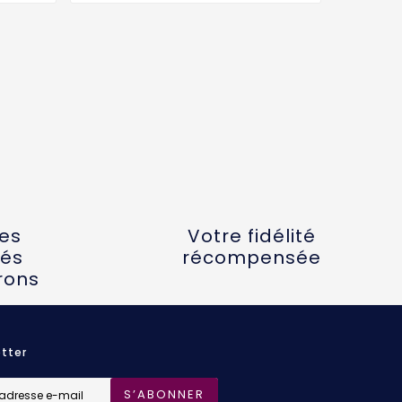
tes
Votre fidélité
és
récompensée
rons
tter
S’ABONNER