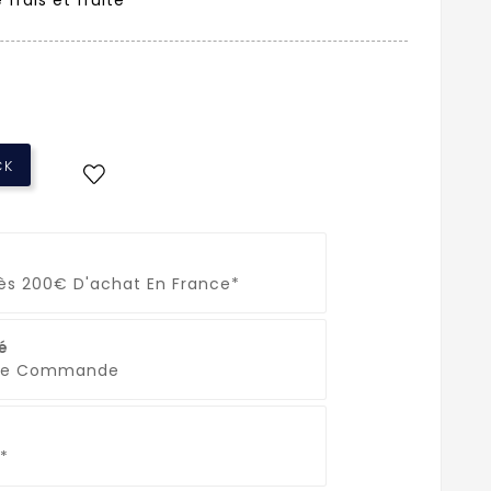
CK
Dès 200€ D'achat En France*
é
que Commande
*