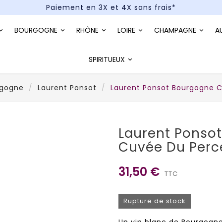
Paiement en 3X et 4X sans frais*
Un kit cocktail à gagner : tentez votre chance !
BOURGOGNE
RHÔNE
LOIRE
CHAMPAGNE
A
Paiement en 3X et 4X sans frais*
SPIRITUEUX
rgogne
Laurent Ponsot
Laurent Ponsot Bourgogne C
Laurent Ponso
Cuvée Du Perc
31,50 €
TTC
Rupture de stock
Un vin blanc de Bourgogne 