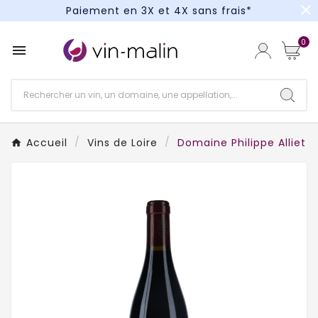
close
Paiement en 3X et 4X sans frais*
Un kit cocktail à gagner : tentez votre chance !
0

Paiement en 3X et 4X sans frais*
Accueil
Vins de Loire
Domaine Philippe Alliet 