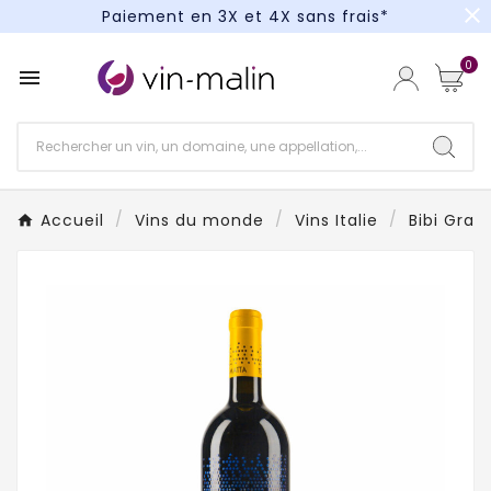
close
Paiement en 3X et 4X sans frais*
Un kit cocktail à gagner : tentez votre chance !
0

Paiement en 3X et 4X sans frais*
Accueil
Vins du monde
Vins Italie
Bibi Grae