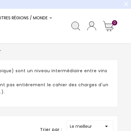
close
UTRES RÉGIONS / MONDE
0
T
pique) sont un niveau intermédiaire entre vins
ent pas entièrement le cahier des charges d'un
.).

Le meilleur
Trier par :