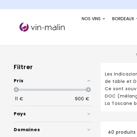
NOS VINS
BORDEAUX
Filtrer
Les Indicazi
Prix
de table et 
Ce sont souv
DOC (mélange
11
€
900
€
La Toscane b
Pays
Domaines
40 produits