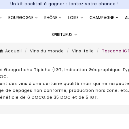
Paiement en 3X et 4X sans frais*
Un kit cocktail à gagner : tentez votre chance !
BOURGOGNE
RHÔNE
LOIRE
CHAMPAGNE
A
Paiement en 3X et 4X sans frais*
SPIRITUEUX
Accueil
Vins du monde
Vins Italie
Toscane IG
oni Geografiche Tipiche (IGT, Indication Géographique Ty
DOC.
ent des vins d'une certaine qualité mais qui ne respect
 de cépages non conforme, production hors zone, etc.
énéficie de 6 DOCG,de 35 DOC et de 5 IGT.