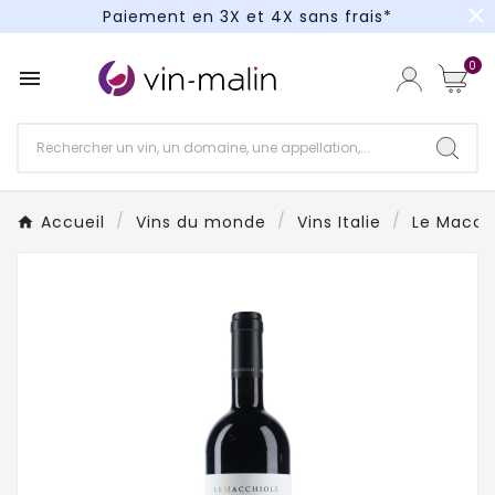
close
Paiement en 3X et 4X sans frais*
Un kit cocktail à gagner : tentez votre chance !
0

Paiement en 3X et 4X sans frais*
Accueil
Vins du monde
Vins Italie
Le Macch