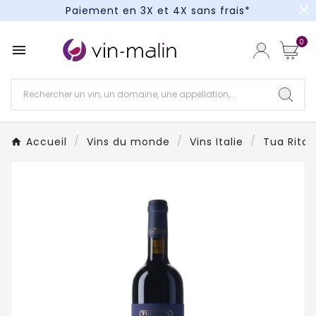
close
Paiement en 3X et 4X sans frais*
Un kit cocktail à gagner : tentez votre chance !
0

Paiement en 3X et 4X sans frais*
Accueil
Vins du monde
Vins Italie
Tua Rita