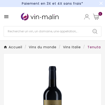
close
Paiement en 3X et 4X sans frais*
Un kit cocktail à gagner : tentez votre chance !
0

Paiement en 3X et 4X sans frais*
Accueil
Vins du monde
Vins Italie
Tenuta L