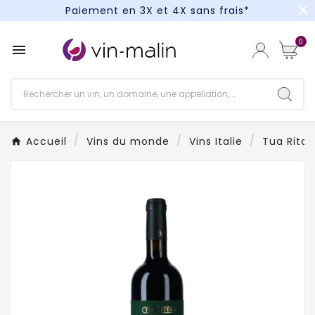
close
Paiement en 3X et 4X sans frais*
Un kit cocktail à gagner : tentez votre chance !
0

Paiement en 3X et 4X sans frais*
Accueil
Vins du monde
Vins Italie
Tua Rita