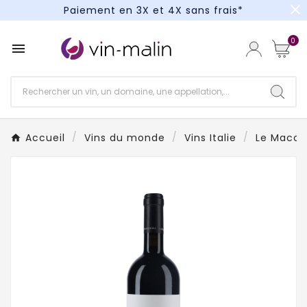
close
Paiement en 3X et 4X sans frais*
Un kit cocktail à gagner : tentez votre chance !
0

Paiement en 3X et 4X sans frais*
Accueil
Vins du monde
Vins Italie
Le Macch