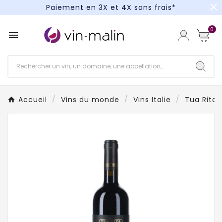
close
Paiement en 3X et 4X sans frais*
Un kit cocktail à gagner : tentez votre chance !
0

Paiement en 3X et 4X sans frais*
Accueil
Vins du monde
Vins Italie
Tua Rita