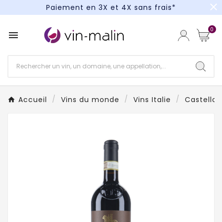
close
Paiement en 3X et 4X sans frais*
Un kit cocktail à gagner : tentez votre chance !
0

Paiement en 3X et 4X sans frais*
Accueil
Vins du monde
Vins Italie
Castello 