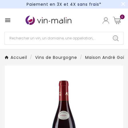
close
Paiement en 3X et 4X sans frais*
Un kit cocktail à gagner : tentez votre chance !
0

Paiement en 3X et 4X sans frais*
Accueil
Vins de Bourgogne
Maison André Goic