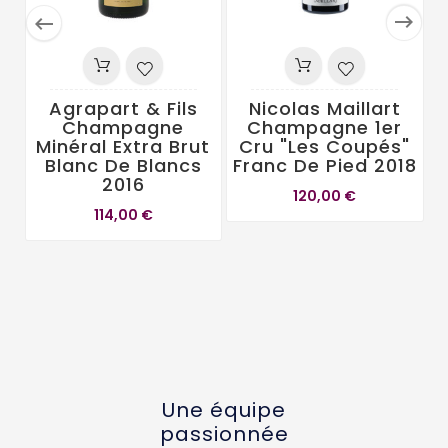


Agrapart & Fils
Nicolas Maillart
Champagne
Champagne 1er
Minéral Extra Brut
Cru "Les Coupés"
Blanc De Blancs
Franc De Pied 2018
N
2016
120,00 €
114,00 €
Une équipe
passionnée