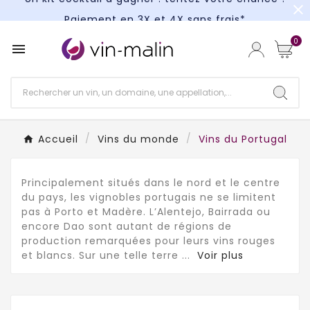
close
Paiement en 3X et 4X sans frais*
Un kit cocktail à gagner : tentez votre chance !
0

Paiement en 3X et 4X sans frais*
Accueil
Vins du monde
Vins du Portugal
Principalement situés dans le nord et le centre
du pays, les vignobles portugais ne se limitent
pas à Porto et Madère. L’Alentejo, Bairrada ou
encore Dao sont autant de régions de
production remarquées pour leurs vins rouges
et blancs. Sur une telle terre
...
Voir plus