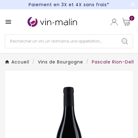
close
Paiement en 3X et 4X sans frais*
Un kit cocktail à gagner : tentez votre chance !
0

Paiement en 3X et 4X sans frais*
Accueil
Vins de Bourgogne
Pascale Rion-Delha