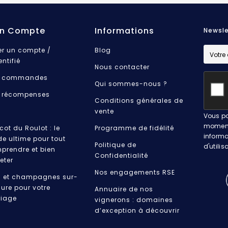
n Compte
Informations
Newsle
er un compte /
Blog
entifié
Nous contacter
 commandes
Qui sommes-nous ?
 récompenses
Conditions générales de
vente
Vous po
moment.
cot du Roulot : le
Programme de fidélité
informa
de ultime pour tout
Politique de
d'utilis
prendre et bien
Confidentialité
eter
Nos engagements RSE
s et champagnes sur-
ure pour votre
Annuaire de nos
iage
vignerons : domaines
d’exception à découvrir