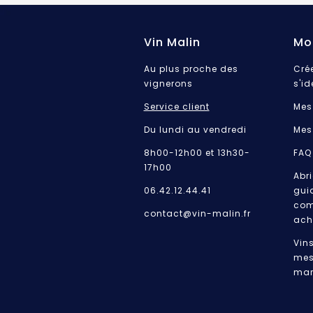
Vin Malin
Mo
Au plus proche des
Cré
vignerons
s'id
Service client
Mes
Du lundi au vendredi
Mes
8h00-12h00 et 13h30-
FAQ
17h00
Abri
06.42.12.44.41
gui
com
contact@vin-malin.fr
ach
Vin
mes
mar