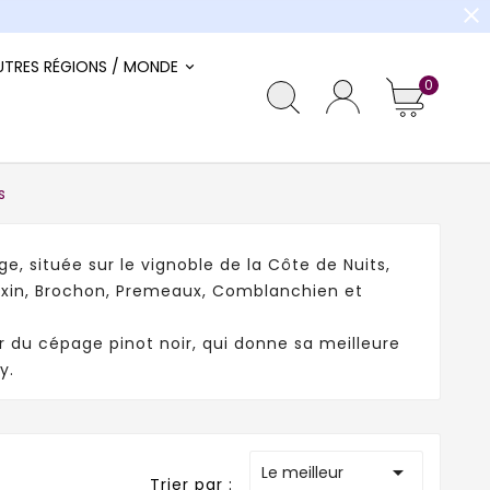
close
UTRES RÉGIONS / MONDE
0
s
ge, située sur le vignoble de la Côte de Nuits,
Fixin, Brochon, Premeaux, Comblanchien et
r du cépage pinot noir, qui donne sa meilleure
y.

Le meilleur
Trier par :