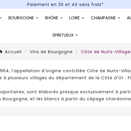
Paiement en 3X et 4X sans frais*
Un kit cocktail à gagner : tentez votre chance !
BOURGOGNE
RHÔNE
LOIRE
CHAMPAGNE
A
Paiement en 3X et 4X sans frais*
SPIRITUEUX
Accueil
Vins de Bourgogne
Côte de Nuits-Village
1964, l'appellation d'origine contrôlée Côte de Nuits-Villa
à plusieurs villages du département de la Côte d'Or : 
ajoritaires, sont élaborés presque exclusivement à parti
n Bourgogne, et les blancs à partir du cépage chardonna