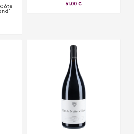
51,00 €
 Côte
and"