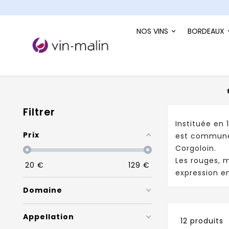
NOS VINS
BORDEAUX
Filtrer
Instituée en 
Prix
est commune 
Corgoloin.
Les rouges, m
20
€
129
€
expression e
Domaine
Appellation
12 produits