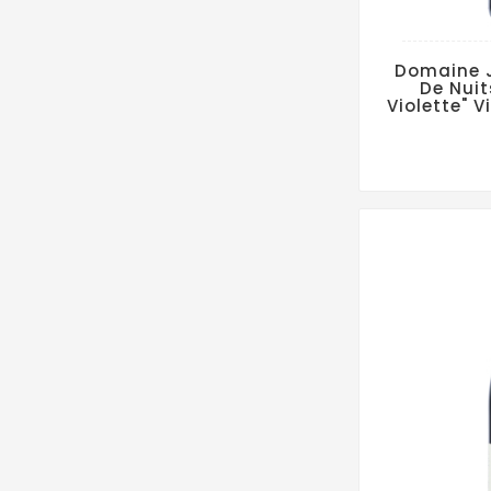
Domaine J
De Nuit
Violette" V