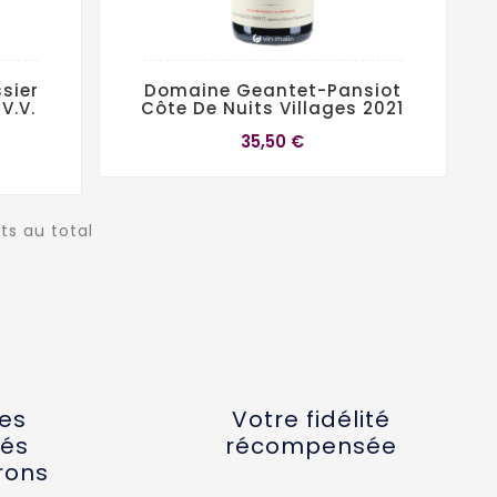
sier
Domaine Geantet-Pansiot
V.V.
Côte De Nuits Villages 2021
35,50 €
its au total
tes
Votre fidélité
és
récompensée
rons