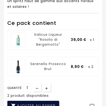
Un spritz haut de gamme aux accents floraux
et solaires !
Ce pack contient
Italicus Liqueur
"Rosolio di
39,00 €
x 1
Bergamotto"
Serenello Prosecco
8,90 €
x 2
Brut
QUANTITÉ
2 produit disponibles

AJOUTER AU PANIER