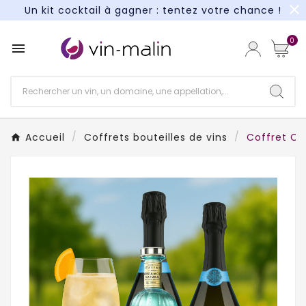
close
Un kit cocktail à gagner : tentez votre chance !
Paiement en 3X et 4X sans frais*
0

Un kit cocktail à gagner : tentez votre chance !
Paiement en 3X et 4X sans frais*
Accueil
Coffrets bouteilles de vins
Coffret Coc