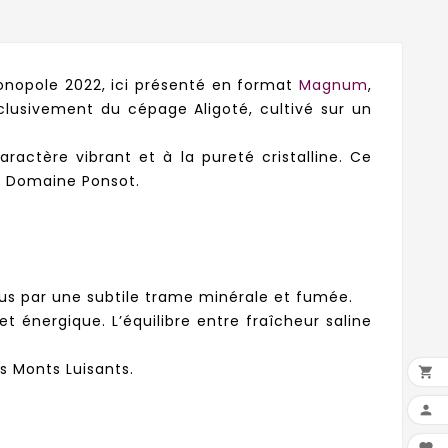
onopole 2022, ici présenté en format
Magnum
,
xclusivement du cépage Aligoté, cultivé sur un
ractère vibrant et à la pureté cristalline. Ce
du Domaine Ponsot.
nus par une subtile trame minérale et fumée.
 énergique. L’équilibre entre fraîcheur saline
es Monts Luisants.

