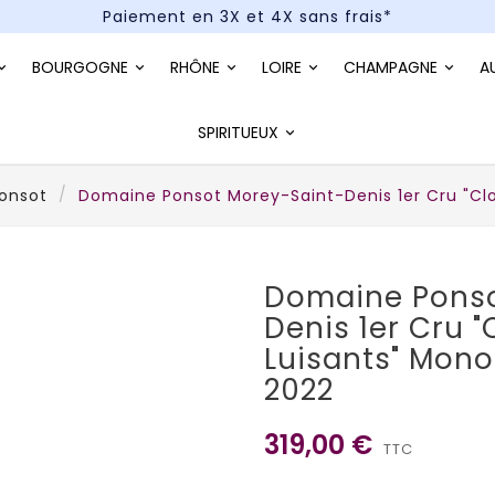
Paiement en 3X et 4X sans frais*
Un kit cocktail à gagner : tentez votre chance !
BOURGOGNE
RHÔNE
LOIRE
CHAMPAGNE
A
Paiement en 3X et 4X sans frais*
SPIRITUEUX
onsot
Domaine Ponsot Morey-Saint-Denis 1er Cru "C
Domaine Ponso
Denis 1er Cru 
Luisants" Mon
2022
319,00 €
TTC