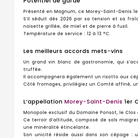
Potentiel de garde
Présenté en Magnum, ce Morey-Saint-Denis 1er
S’il séduit dès 2026 par sa tension et sa fr
noisette grillée, de miel et de pierre à fusil.
Température de service : 12 à 13 °C.
Les meilleurs accords mets-vins
Un grand vin blanc de gastronomie, qui s’ac
truffée.
Il accompagnera également un risotto aux cèpes
Côté fromages, privilégiez un Comté affiné, u
L’appellation
Morey-Saint-Denis
1er 
Monopole exclusif du Domaine Ponsot, le Clos 
Ce terroir d’altitude, composé de sols maigre
une minéralité étincelante.
Son unicité réside aussi dans son cépage : u