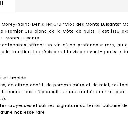
it
Morey-Saint-Denis 1er Cru “Clos des Monts Luisants” M
que Premier Cru blanc de la Côte de Nuits, il est issu e
 “Monts Luisants”.
centenaires offrent un vin d’une profondeur rare, au ca
ne la tradition, la précision et la vision avant-gardiste 
e et limpide.
hes, de citron confit, de pomme mûre et de miel, soute
t tendue, puis s’épanouit sur une matière dense, pure et
sse.
otes crayeuses et salines, signature du terroir calcaire d
t d’une noblesse rare.