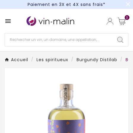
close
Paiement en 3X et 4X sans frais*
Un kit cocktail à gagner : tentez votre chance !
0

Paiement en 3X et 4X sans frais*
Accueil
Les spiritueux
Burgundy Distilab
Bur