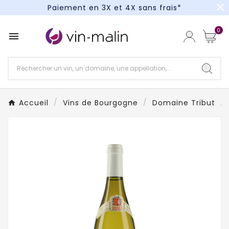
close
Paiement en 3X et 4X sans frais*
Un kit cocktail à gagner : tentez votre chance !
0

Paiement en 3X et 4X sans frais*
Accueil
Vins de Bourgogne
Domaine Tribut