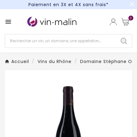
close
Paiement en 3X et 4X sans frais*
Un kit cocktail à gagner : tentez votre chance !
0

Paiement en 3X et 4X sans frais*
Accueil
Vins du Rhône
Domaine Stéphane Ogi