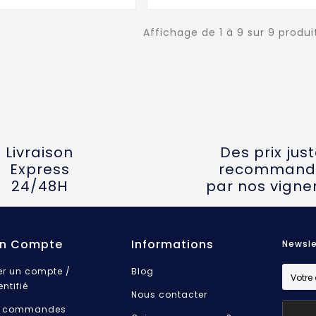
Affichage de 1 à 9 sur 9 produi
Livraison
Des prix jus
Express
recommand
24/48H
par nos vigne
n Compte
Informations
Newsle
er un compte /
Blog
entifié
Nous contacter
 commandes