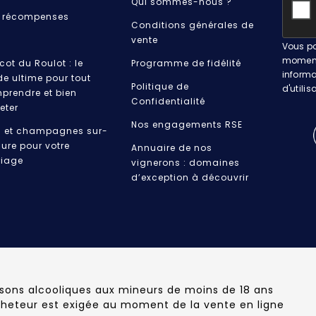
Qui sommes-nous ?
 récompenses
Conditions générales de
vente
Vous po
moment.
cot du Roulot : le
Programme de fidélité
informa
de ultime pour tout
Politique de
d'utilis
prendre et bien
Confidentialité
eter
Nos engagements RSE
s et champagnes sur-
ure pour votre
Annuaire de nos
iage
vignerons : domaines
d’exception à découvrir
ssons alcooliques aux mineurs de moins de 18 ans
cheteur est exigée au moment de la vente en ligne