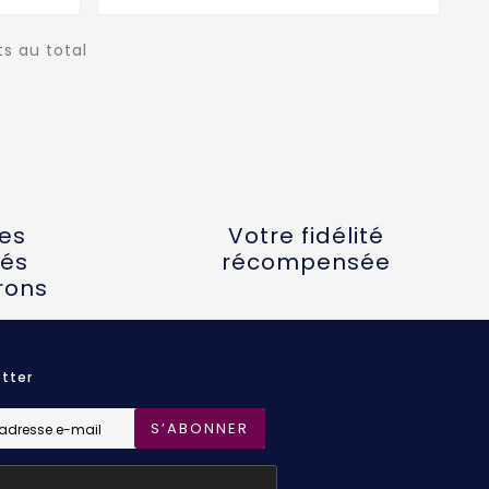
ts au total
tes
Votre fidélité
és
récompensée
rons
tter
S’ABONNER