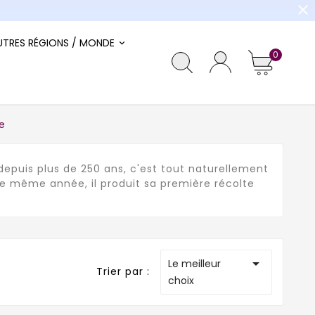
close
UTRES RÉGIONS / MONDE
0
e
depuis plus de 250 ans, c'est tout naturellement
e même année, il produit sa première récolte

Le meilleur
Trier par :
choix