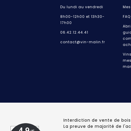
Du lundi au vendredi
Mes
8h00-12h00 et 13h30-
FAQ
17h00
Abri
06.42.12.44.41
gui
com
contact@vin-malin.fr
ach
Vin
mes
mar
Interdiction de vente de boi
La preuve de majorité de l'a