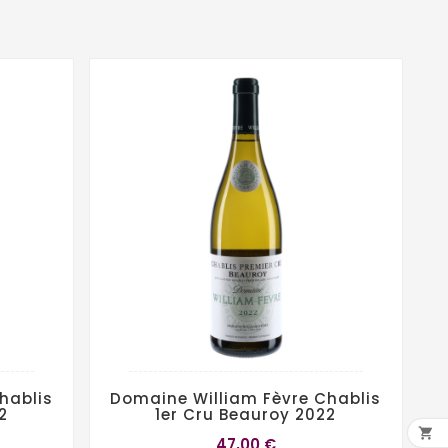
hablis
Domaine William Fèvre Chablis
2
1er Cru Beauroy 2022

47,00 €