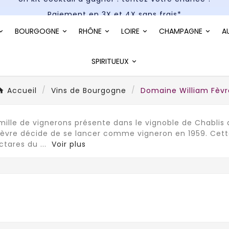
Paiement en 3X et 4X sans frais*
Un kit cocktail à gagner : tentez votre chance !
BOURGOGNE
RHÔNE
LOIRE
CHAMPAGNE
A
Paiement en 3X et 4X sans frais*
SPIRITUEUX
Accueil
Vins de Bourgogne
Domaine William Fèvr
mille de vignerons présente dans le vignoble de Chablis 
Fèvre décide de se lancer comme vigneron en 1959. Cett
ectares du
...
Voir plus