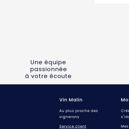
Une équipe
passionnée
à votre écoute
Vin Malin
Mo
Au plus proche des
Cré
vignerons
s'id
Service client
Mes