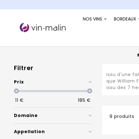
NOS VINS
BORDEAUX
Filtrer
Issu d'une fa
que William 
Prix
issu des 7 h
11
€
185
€
Domaine
9 produits
Appellation