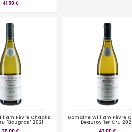
41,50 €
lliam Fèvre Chablis
Domaine William Fèvre C
u "Bougros" 2021
Beauroy 1er Cru 202
78,00 €
47,00 €