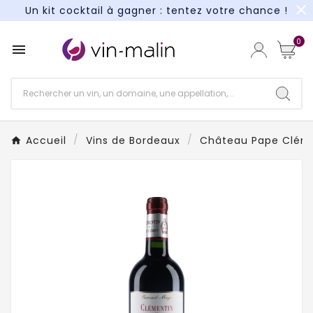
close
Un kit cocktail à gagner : tentez votre chance !
Paiement en 3X et 4X sans frais*
0

Un kit cocktail à gagner : tentez votre chance !
Paiement en 3X et 4X sans frais*
Accueil
Vins de Bordeaux
Château Pape Clém