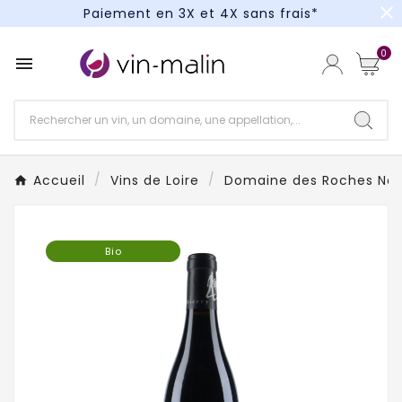
close
Paiement en 3X et 4X sans frais*
Un kit cocktail à gagner : tentez votre chance !
0

Paiement en 3X et 4X sans frais*
Accueil
Vins de Loire
Domaine des Roches Ne
Bio