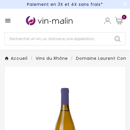
close
Paiement en 3X et 4X sans frais*
Un kit cocktail à gagner : tentez votre chance !
0

Paiement en 3X et 4X sans frais*
Accueil
Vins du Rhône
Domaine Laurent Comb