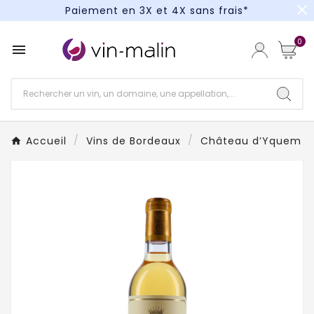
close
Paiement en 3X et 4X sans frais*
Un kit cocktail à gagner : tentez votre chance !
0

Paiement en 3X et 4X sans frais*
Accueil
Vins de Bordeaux
Château d’Yquem