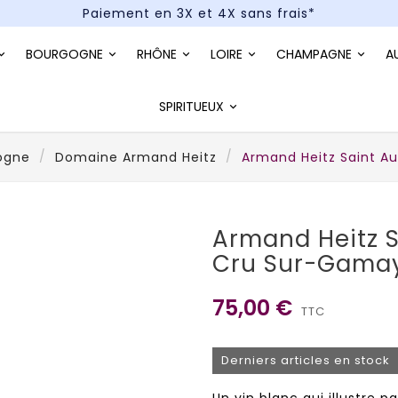
Paiement en 3X et 4X sans frais*
Un kit cocktail à gagner : tentez votre chance !
BOURGOGNE
RHÔNE
LOIRE
CHAMPAGNE
A
Paiement en 3X et 4X sans frais*
SPIRITUEUX
ogne
Domaine Armand Heitz
Armand Heitz Saint A
Armand Heitz S
Cru Sur-Gama
75,00 €
TTC
Derniers articles en stock
Un vin blanc qui illustre p