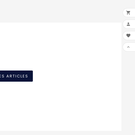




ES ARTICLES