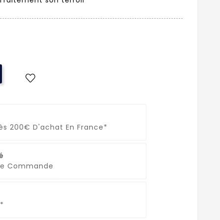
Dès 200€ D'achat En France*
é
que Commande
*