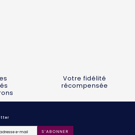
tes
Votre fidélité
és
récompensée
rons
tter
S’ABONNER