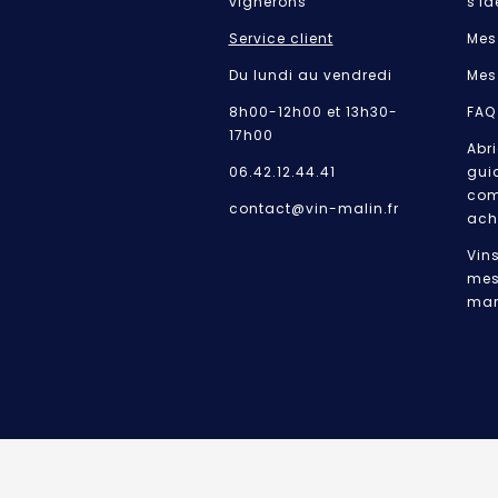
vignerons
s'id
Service client
Mes
Du lundi au vendredi
Mes
8h00-12h00 et 13h30-
FAQ
17h00
Abri
06.42.12.44.41
gui
com
contact@vin-malin.fr
ach
Vin
mes
mar