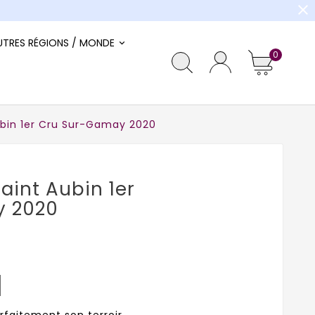
close
UTRES RÉGIONS / MONDE
0
ubin 1er Cru Sur-Gamay 2020
aint Aubin 1er
y 2020
arfaitement son terroir