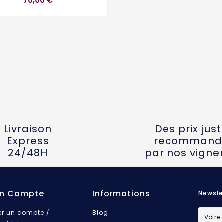
70,00 €
Livraison
Des prix jus
Express
recommand
24/48H
par nos vigne
n Compte
Informations
Newsle
er un compte /
Blog