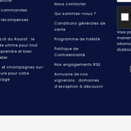
entifié
Nous contacter
 commandes
Qui sommes-nous ?
 récompenses
Conditions générales de
vente
Vous po
moment.
cot du Roulot : le
Programme de fidélité
informa
de ultime pour tout
Politique de
d'utilis
prendre et bien
Confidentialité
eter
Nos engagements RSE
s et champagnes sur-
ure pour votre
Annuaire de nos
iage
vignerons : domaines
d’exception à découvrir